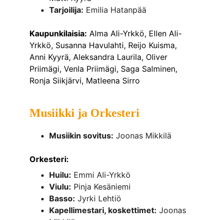
Tarjoilija:
 Emilia Hatanpää
Kaupunkilaisia:
 Alma Ali-Yrkkö, Ellen Ali-
Yrkkö, Susanna Havulahti, Reijo Kuisma, 
Anni Kyyrä, Aleksandra Laurila, Oliver 
Priimägi, Venla Priimägi, Saga Salminen, 
Ronja Siikjärvi, Matleena Sirro
Musiikki ja Orkesteri 
Musiikin sovitus:
 Joonas Mikkilä
Orkesteri:
Huilu:
 Emmi Ali-Yrkkö
Viulu:
 Pinja Kesäniemi
Basso:
 Jyrki Lehtiö
Kapellimestari, koskettimet:
 Joonas 