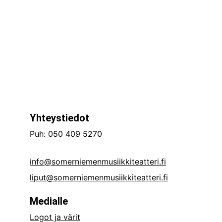
Yhteystiedot
Puh: 050 409 5270
info@somerniemenmusiikkiteatteri.fi
liput@somerniemenmusiikkiteatteri.fi
Medialle
Logot ja värit