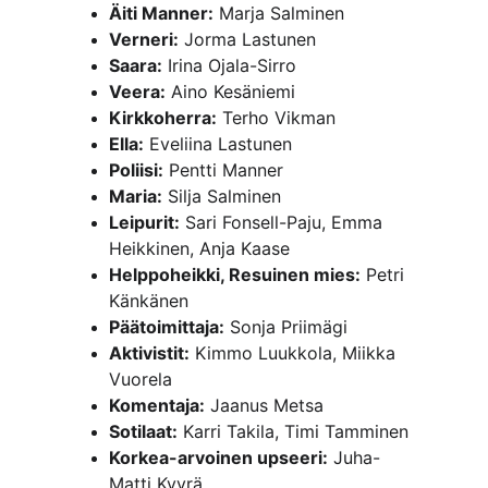
Äiti Manner:
 Marja Salminen
Verneri:
 Jorma Lastunen
Saara:
 Irina Ojala-Sirro
Veera:
 Aino Kesäniemi
Kirkkoherra:
 Terho Vikman
Ella:
 Eveliina Lastunen
Poliisi:
 Pentti Manner
Maria:
 Silja Salminen
Leipurit:
 Sari Fonsell-Paju, Emma 
Heikkinen, Anja Kaase
Helppoheikki, Resuinen mies:
 Petri 
Känkänen
Päätoimittaja:
 Sonja Priimägi
Aktivistit:
 Kimmo Luukkola, Miikka 
Vuorela
Komentaja:
 Jaanus Metsa
Sotilaat:
 Karri Takila, Timi Tamminen
Korkea-arvoinen upseeri:
 Juha-
Matti Kyyrä