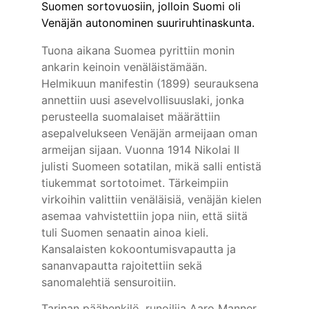
Suomen sortovuosiin, jolloin Suomi oli 
Venäjän autonominen suuriruhtinaskunta.
Tuona aikana Suomea pyrittiin monin 
ankarin keinoin venäläistämään. 
Helmikuun manifestin (1899) seurauksena 
annettiin uusi asevelvollisuuslaki, jonka 
perusteella suomalaiset määrättiin 
asepalvelukseen Venäjän armeijaan oman 
armeijan sijaan. Vuonna 1914 Nikolai II 
julisti Suomeen sotatilan, mikä salli entistä 
tiukemmat sortotoimet. Tärkeimpiin 
virkoihin valittiin venäläisiä, venäjän kielen 
asemaa vahvistettiin jopa niin, että siitä 
tuli Suomen senaatin ainoa kieli. 
Kansalaisten kokoontumisvapautta ja 
sananvapautta rajoitettiin sekä 
sanomalehtiä sensuroitiin.
Tarinan päähenkilö, runoilija Aaro Manner, 