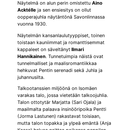
Näytelmä on alun perin omistettu 
Aino 
Acktélle
 ja sen ensiesitys on ollut 
oopperajuhla näytäntönä Savonlinnassa 
vuonna 1930.
Näytelmän kansanlaulutyyppiset, toinen 
toistaan kauniimmat ja romanttisemmat 
kappaleet on säveltänyt
 Ilmari 
Hannikainen
. Tunnetuimpia näistä ovat 
tunnelmalliset ja maalisromantiikkaa 
hehkuvat Pentin serenadi sekä Juhla ja 
juhannusilta.
Talkootanssien miljöönä on Isomäen 
varakas talo, jossa vietetään talkoojuhlia. 
Talon ottotytär Marjatta (Sari Ojala) ja 
maailmalta palaava insinööripoika Pentti 
(Jorma Lastunen) rakastavat toisiaan, 
mutta talon topakka ja ylpeä emäntä (Anja 
Kaase) haluaa naittaa poikansa pappilan 