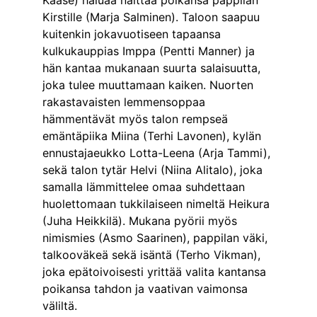
Kirstille (Marja Salminen). Taloon saapuu 
kuitenkin jokavuotiseen tapaansa 
kulkukauppias Imppa (Pentti Manner) ja 
hän kantaa mukanaan suurta salaisuutta, 
joka tulee muuttamaan kaiken. Nuorten 
rakastavaisten lemmensoppaa 
hämmentävät myös talon rempseä 
emäntäpiika Miina (Terhi Lavonen), kylän 
ennustajaeukko Lotta-Leena (Arja Tammi), 
sekä talon tytär Helvi (Niina Alitalo), joka 
samalla lämmittelee omaa suhdettaan 
huolettomaan tukkilaiseen nimeltä Heikura 
(Juha Heikkilä). Mukana pyörii myös 
nimismies (Asmo Saarinen), pappilan väki, 
talkooväkeä sekä isäntä (Terho Vikman), 
joka epätoivoisesti yrittää valita kantansa 
poikansa tahdon ja vaativan vaimonsa 
väliltä.